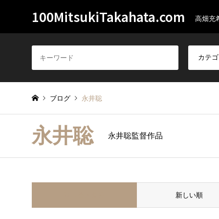
100MitsukiTakahata.com
高畑充
ブログ
永井聡
永井聡
永井聡監督作品
並べ替え条件
新しい順