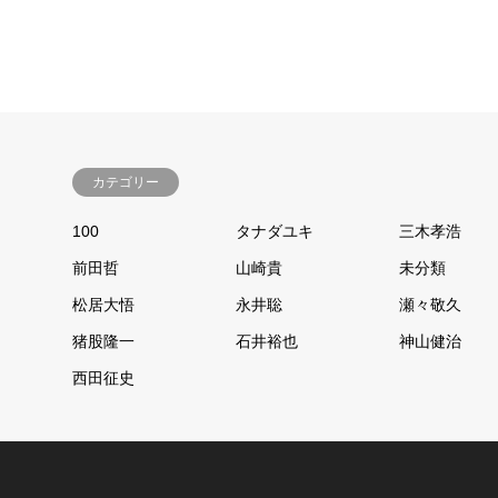
カテゴリー
100
タナダユキ
三木孝浩
前田哲
山崎貴
未分類
松居大悟
永井聡
瀬々敬久
猪股隆一
石井裕也
神山健治
西田征史