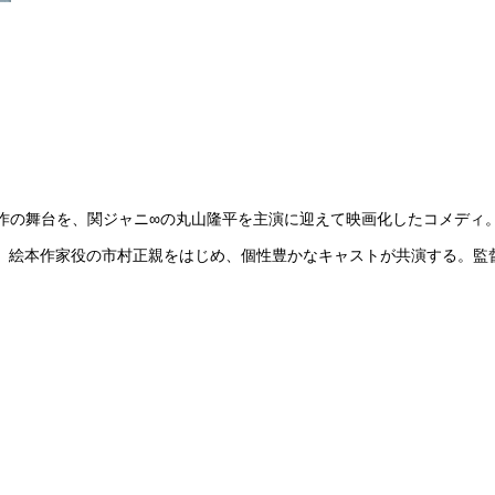
自作の舞台を、関ジャニ∞の丸山隆平を主演に迎えて映画化したコメディ
。絵本作家役の市村正親をはじめ、個性豊かなキャストが共演する。監