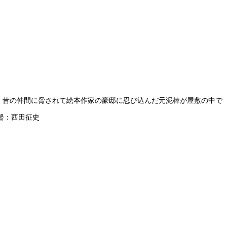
。昔の仲間に脅されて絵本作家の豪邸に忍び込んだ元泥棒が屋敷の中で
督：西田征史