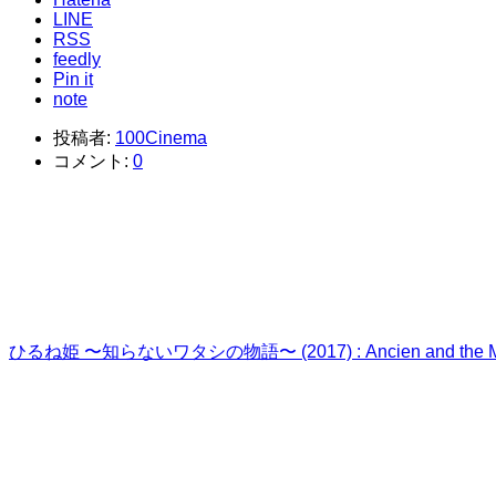
LINE
RSS
feedly
Pin it
note
投稿者:
100Cinema
コメント:
0
ひるね姫 〜知らないワタシの物語〜 (2017) : Ancien and the Mag