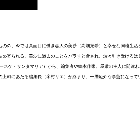
ものの、今では真面目に働き恋人の美沙（高畑充希）と幸せな同棲生活
詰め寄られる。美沙に過去のことをバラすと脅され、渋々引き受けるは
ユースケ・サンタマリア）から、編集者や絵本作家、屋敷の主人に間違
の上司にあたる編集長（峯村リエ）が絡まり、一層厄介な事態になって