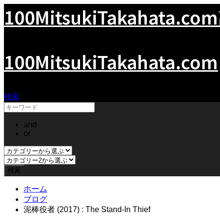
100MitsukiTakahata.com
100MitsukiTakahata.com
検索
and
or
ホーム
ブログ
泥棒役者 (2017) : The Stand-In Thief