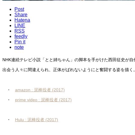
Post
Share
Hatena
LINE
RSS
feedly
Pin it
note
NHK連続テレビ小説「とと姉ちゃん」の脚本を手がけた西田征史が
出会う人々に間違えられ、正体がばれないようにと奮闘する姿を描く
・
amazon : 泥棒役者 (2017)
・
prime video : 泥棒役者 (2017)
・
Hulu : 泥棒役者 (2017)