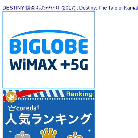
DESTINY 鎌倉ものがたり (2017) : Destiny: The Tale of Kama